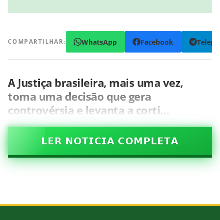
WhatsApp
Facebook
Teleg
COMPARTILHAR:
A Justiça brasileira, mais uma vez,
toma uma decisão que gera
controvérsia e levanta a corti…
𝗟𝗘𝗥 𝗡𝗢𝗧𝗜𝗖𝗜𝗔 𝗖𝗢𝗠𝗣𝗟𝗘𝗧𝗔