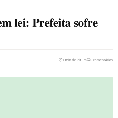
em lei: Prefeita sofre
1 min de leitura
0 comentários