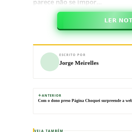
parece não se impor…
𝗟𝗘𝗥 𝗡𝗢
ESCRITO POR
Jorge Meirelles
ANTERIOR
Com o dono preso Página Choquei surpreende a 
VEJA TAMBÉM