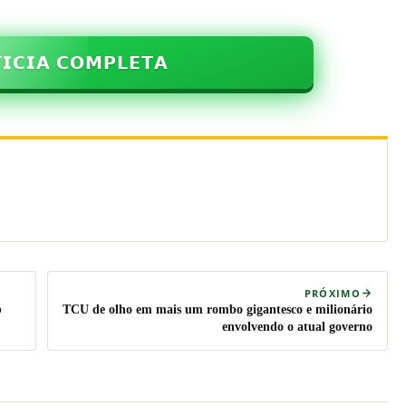
𝗜𝗖𝗜𝗔 𝗖𝗢𝗠𝗣𝗟𝗘𝗧𝗔
PRÓXIMO
web
TCU de olho em mais um rombo gigantesco e milionário
envolvendo o atual governo