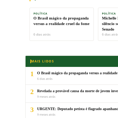
POLÍTICA
POLÍTICA
O Brasil mágico da propaganda
Michelle
versus a realidade cruel da fome
silêncio 
Senado
6 dias atrás
6 dias atrá
MAIS LIDOS
1
O Brasil mágico da propaganda versus a realidade
6 dias atrás
2
Revelada a provável causa da morte de jovem inv
9 meses atrás
3
URGENTE: Deputado petista é flagrado apanhando
9 meses atrás