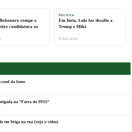
POLÍTICA
 Bolsonaro rompe o
Em fúria, Lula faz desafio a
sobre candidatura ao
Trump e Milei
s
6 dias atrás
 cruel da fome
estigada na “Farra do INSS”
 em briga na rua (veja o vídeo)