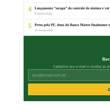
4
Lançamento “escapa” do controle do sistema e vai 
9 meses atrás
5
Preso pela PF, dono do Banco Master finalmente s
10 meses atrás
Rec
Cadastre seu e-mail e receba as pr
Q