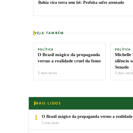
Bahia vira terra sem lei: Prefeita sofre atentado
VEJA TAMBÉM
POLÍTICA
POLÍTICA
O Brasil mágico da propaganda
Michelle
versus a realidade cruel da fome
silêncio 
Senado
5 dias atrás
5 dias atrá
MAIS LIDOS
1
O Brasil mágico da propaganda versus a realidade
5 dias atrás