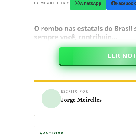
WhatsApp
Faceboo
COMPARTILHAR:
O rombo nas estatais do Brasil
sempre você, contribuin…
𝗟𝗘𝗥 𝗡𝗢
ESCRITO POR
Jorge Meirelles
ANTERIOR