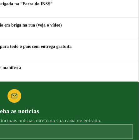
estigada na “Farra do INSS”
 em briga na rua (veja o vídeo)
para todo o país com entrega gratuita
e manifesta
eba as notícias
incipais notícias direto na sua caixa de entrada.