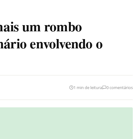
mais um rombo
nário envolvendo o
1 min de leitura
0 comentários