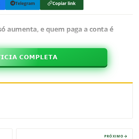
k
Telegram
Copiar link
 só aumenta, e quem paga a conta é
𝗜𝗖𝗜𝗔 𝗖𝗢𝗠𝗣𝗟𝗘𝗧𝗔
PRÓXIMO