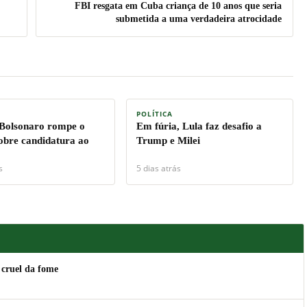
FBI resgata em Cuba criança de 10 anos que seria
submetida a uma verdadeira atrocidade
POLÍTICA
 Bolsonaro rompe o
Em fúria, Lula faz desafio a
sobre candidatura ao
Trump e Milei
s
5 dias atrás
 cruel da fome