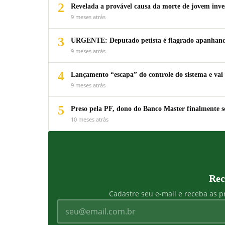
2
Revelada a provável causa da morte de jovem inv
9 meses atrás
3
URGENTE: Deputado petista é flagrado apanhando
9 meses atrás
4
Lançamento “escapa” do controle do sistema e vai 
9 meses atrás
5
Preso pela PF, dono do Banco Master finalmente s
10 meses atrás
Rec
Cadastre seu e-mail e receba as pr