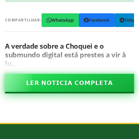
WhatsApp
Facebook
Teleg
COMPARTILHAR:
A verdade sobre a Choquei e o
submundo digital está prestes a vir à
lu…
𝗟𝗘𝗥 𝗡𝗢𝗧𝗜𝗖𝗜𝗔 𝗖𝗢𝗠𝗣𝗟𝗘𝗧𝗔