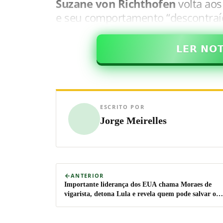
Suzane von Richthofen
volta aos
e seu comportamento “descontraíd
𝗟𝗘𝗥 𝗡𝗢
ESCRITO POR
Jorge Meirelles
ANTERIOR
Importante liderança dos EUA chama Moraes de
vigarista, detona Lula e revela quem pode salvar o
Brasil