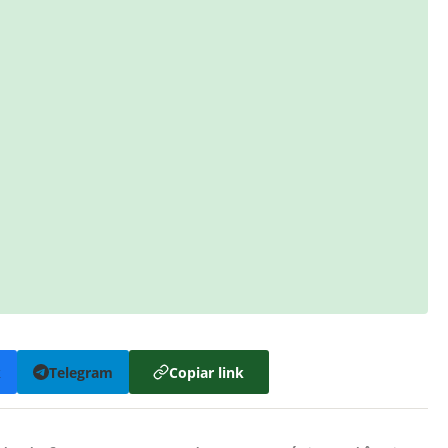
k
Telegram
Copiar link