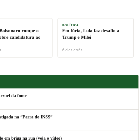
POLÍTICA
 Bolsonaro rompe o
Em fúria, Lula faz desafio a
sobre candidatura ao
Trump e Milei
s
6 dias atrás
 cruel da fome
estigada na “Farra do INSS”
 em briga na rua (veja o vídeo)