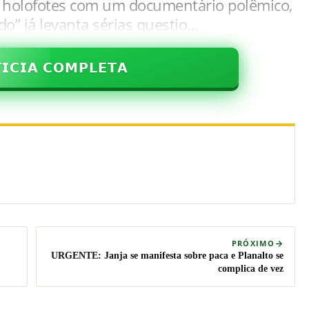
 holofotes com um documentário polêmico,
o” já levanta sérias questio…
𝗜𝗖𝗜𝗔 𝗖𝗢𝗠𝗣𝗟𝗘𝗧𝗔
PRÓXIMO
URGENTE: Janja se manifesta sobre paca e Planalto se
complica de vez