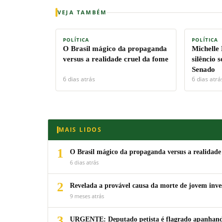
VEJA TAMBÉM
POLÍTICA
POLÍTICA
O Brasil mágico da propaganda
Michelle
versus a realidade cruel da fome
silêncio 
Senado
6 dias atrás
6 dias atrá
MAIS LIDOS
1
O Brasil mágico da propaganda versus a realidade
6 dias atrás
2
Revelada a provável causa da morte de jovem inv
9 meses atrás
3
URGENTE: Deputado petista é flagrado apanhando