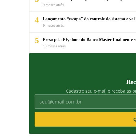
9 meses atrás
4
Lançamento “escapa” do controle do sistema e vai 
9 meses atrás
5
Preso pela PF, dono do Banco Master finalmente s
10 meses atrás
Rec
Cadastre seu e-mail e receba as pr
Q