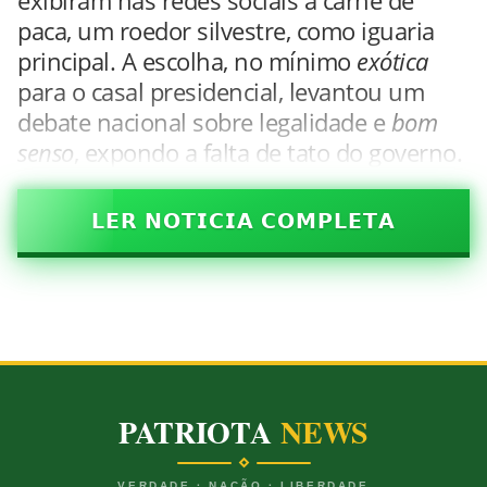
exibiram nas redes sociais a carne de
paca, um roedor silvestre, como iguaria
principal. A escolha, no mínimo
exótica
para o casal presidencial, levantou um
debate nacional sobre legalidade e
bom
senso
, expondo a falta de tato do governo.
𝗟𝗘𝗥 𝗡𝗢𝗧𝗜𝗖𝗜𝗔 𝗖𝗢𝗠𝗣𝗟𝗘𝗧𝗔
PATRIOTA
NEWS
VERDADE · NAÇÃO · LIBERDADE