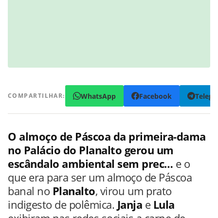
WhatsApp
Facebook
Teleg
COMPARTILHAR:
O almoço de Páscoa da primeira-dama
no Palácio do Planalto gerou um
escândalo ambiental sem prec…
e o
que era para ser um almoço de Páscoa
banal no
Planalto
, virou um prato
indigesto de polêmica.
Janja
e
Lula