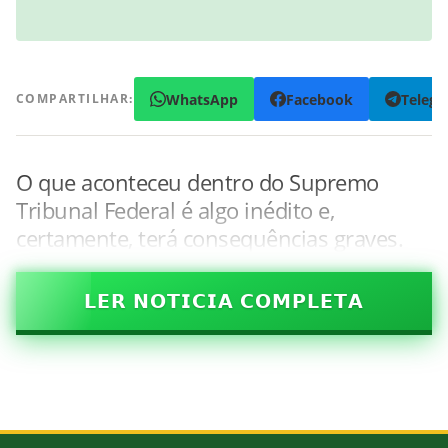
WhatsApp
Facebook
Teleg
COMPARTILHAR:
O que aconteceu dentro do Supremo
Tribunal Federal é algo inédito e,
certamente, terá consequências graves.
𝗟𝗘𝗥 𝗡𝗢𝗧𝗜𝗖𝗜𝗔 𝗖𝗢𝗠𝗣𝗟𝗘𝗧𝗔