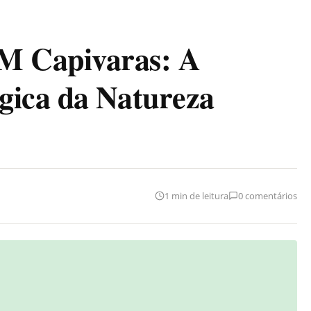
 Capivaras: A
gica da Natureza
1 min de leitura
0 comentários