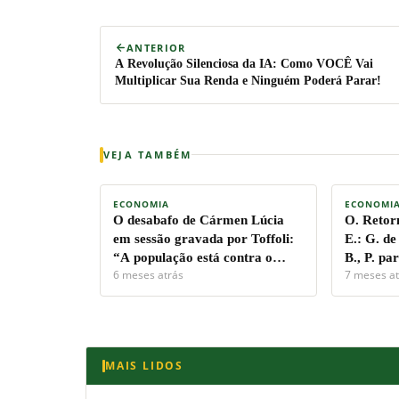
ANTERIOR
A Revolução Silenciosa da IA: Como VOCÊ Vai
Multiplicar Sua Renda e Ninguém Poderá Parar!
VEJA TAMBÉM
ECONOMIA
ECONOMI
O desabafo de Cármen Lúcia
O. Retor
em sessão gravada por Toffoli:
E.: G. de
“A população está contra o
B., P. pa
6 meses atrás
7 meses at
Supremo”
Ambienta
MAIS LIDOS