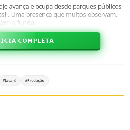
hoje avança e ocupa desde parques públicos
rasil. Uma presença que muitos observam,
em a fundo.
𝗜𝗖𝗜𝗔 𝗖𝗢𝗠𝗣𝗟𝗘𝗧𝗔
#Jacaré
#Predação