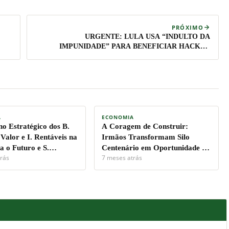
PRÓXIMO
URGENTE: LULA USA “INDULTO DA
IMPUNIDADE” PARA BENEFICIAR HACKER
ENVOLVIDO EM ATAQUES À NOSSA LIBERDADE!
A FARSA DA ESQUERDA DESMASCARADA!
A
ECONOMIA
no Estratégico dos B.
A Coragem de Construir:
 Valor e I. Rentáveis na
Irmãos Transformam Silo
ra o Futuro e S.
Centenário em
Oportunidade de
rás
7 meses atrás
l.
Lucro
e
Imóvel de Alto Padrão