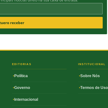
incipais notícias direto na sua caixa de entrada.
uero receber
S
EDITORIAS
INSTITUCIONAL
Política
Sobre Nós
Governo
Termos de Us
Internacional