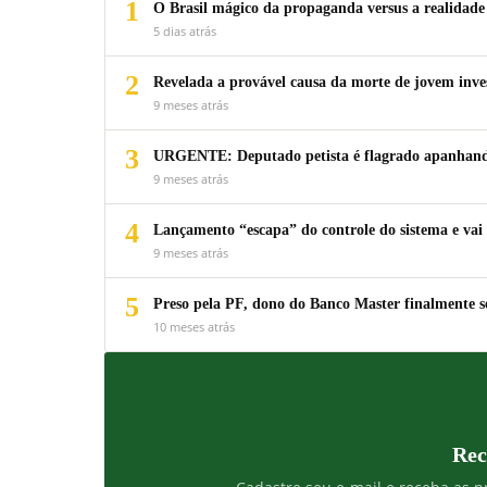
1
O Brasil mágico da propaganda versus a realidade
5 dias atrás
2
Revelada a provável causa da morte de jovem inv
9 meses atrás
3
URGENTE: Deputado petista é flagrado apanhando
9 meses atrás
4
Lançamento “escapa” do controle do sistema e vai 
9 meses atrás
5
Preso pela PF, dono do Banco Master finalmente s
10 meses atrás
Rec