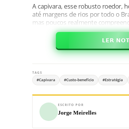
A capivara, esse robusto roedor, 
até margens de rios por todo o B
mas poucos realmente compreend
𝗟𝗘𝗥 𝗡𝗢
TAGS
#Capivara
#Custo-benefício
#Estratégia
ESCRITO POR
Jorge Meirelles