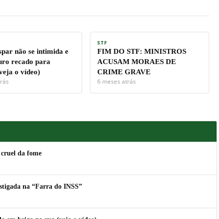
STF
par não se intimida e
FIM DO STF: MINISTROS
ro recado para
ACUSAM MORAES DE
veja o vídeo)
CRIME GRAVE
rás
6 meses atrás
 cruel da fome
estigada na “Farra do INSS”