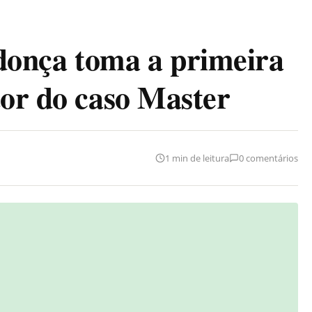
nça toma a primeira
tor do caso Master
1 min de leitura
0 comentários