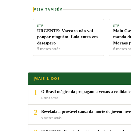
VEJA TAMBÉM
STF
STF
URGENTE: Vorcaro não vai
Malu Gas
poupar ninguém, Lula entra em
manda du
desespero
Moraes (
5 meses atrás
6 meses at
MAIS LIDOS
1
O Brasil mágico da propaganda versus a realidade
6 dias atrás
2
Revelada a provável causa da morte de jovem inv
9 meses atrás