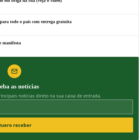
 em briga na rua (veja o vídeo)
para todo o país com entrega gratuita
e manifesta
eba as notícias
incipais notícias direto na sua caixa de entrada.
uero receber