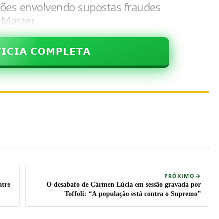
ções envolvendo supostas fraudes
 Master.
𝗜𝗖𝗜𝗔 𝗖𝗢𝗠𝗣𝗟𝗘𝗧𝗔
PRÓXIMO
ntre
O desabafo de Cármen Lúcia em sessão gravada por
Toffoli: “A população está contra o Supremo”