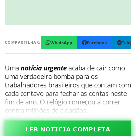
WhatsApp
Facebook
Teleg
COMPARTILHAR:
Uma
notícia urgente
acaba de cair como
uma verdadeira bomba para os
trabalhadores brasileiros que contam com
cada centavo para fechar as contas neste
fim de ano. O relógio começou a correr
contra milhões de cidadãos.
𝗟𝗘𝗥 𝗡𝗢𝗧𝗜𝗖𝗜𝗔 𝗖𝗢𝗠𝗣𝗟𝗘𝗧𝗔