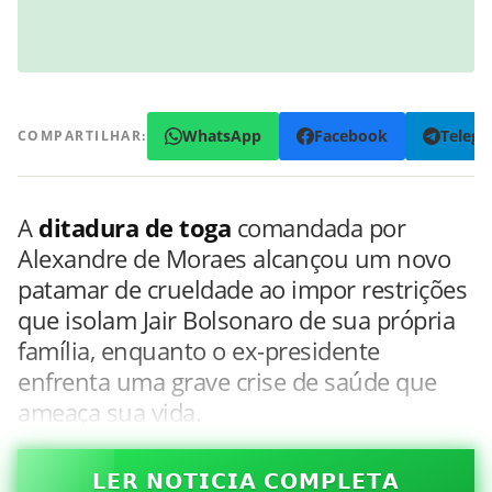
WhatsApp
Facebook
Teleg
COMPARTILHAR:
A
ditadura de toga
comandada por
Alexandre de Moraes alcançou um novo
patamar de crueldade ao impor restrições
que isolam Jair Bolsonaro de sua própria
família, enquanto o ex-presidente
enfrenta uma grave crise de saúde que
ameaça sua vida.
𝗟𝗘𝗥 𝗡𝗢𝗧𝗜𝗖𝗜𝗔 𝗖𝗢𝗠𝗣𝗟𝗘𝗧𝗔