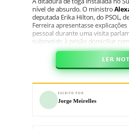
A ditadura de toga instalada no 
nível de absurdo. O ministro
Alex
deputada Erika Hilton, do PSOL, d
Ferreira apresentasse explicações 
pessoal durante uma visita parlam
submetido à prisão domiciliar com
𝗟𝗘𝗥 𝗡𝗢
ESCRITO POR
Jorge Meirelles