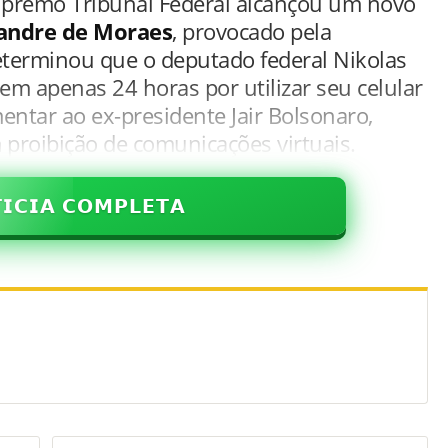
Supremo Tribunal Federal alcançou um novo
andre de Moraes
, provocado pela
eterminou que o deputado federal Nikolas
em apenas 24 horas por utilizar seu celular
entar ao ex-presidente Jair Bolsonaro,
 proibição de comunicações virtuais.
𝗜𝗖𝗜𝗔 𝗖𝗢𝗠𝗣𝗟𝗘𝗧𝗔