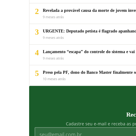
2
Revelada a provável causa da morte de jovem inv
9 meses atrás
3
URGENTE: Deputado petista é flagrado apanhando
9 meses atrás
4
Lançamento “escapa” do controle do sistema e vai 
9 meses atrás
5
Preso pela PF, dono do Banco Master finalmente s
10 meses atrás
Rec
Cadastre seu e-mail e receba as pr