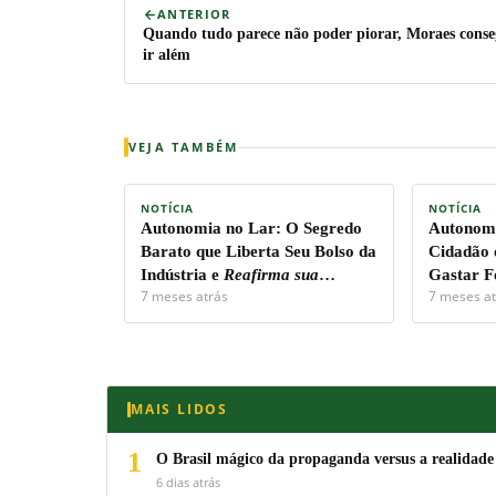
ANTERIOR
Quando tudo parece não poder piorar, Moraes cons
ir além
VEJA TAMBÉM
NOTÍCIA
NOTÍCIA
Autonomia no Lar:
O Segredo
Autonomi
Barato que Liberta Seu Bolso da
Cidadão 
Indústria e
Reafirma sua
Gastar F
7 meses atrás
7 meses at
Soberania Pessoal!
Capital.
MAIS LIDOS
1
O Brasil mágico da propaganda versus a realidade
6 dias atrás