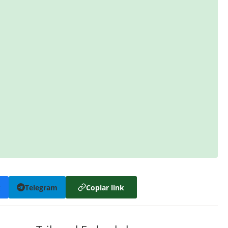
k
Telegram
Copiar link