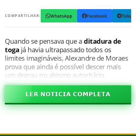
WhatsApp
Facebook
Teleg
COMPARTILHAR:
Quando se pensava que a
ditadura de
toga
já havia ultrapassado todos os
limites imagináveis, Alexandre de Moraes
prova que ainda é possível descer mais
um degrau no abismo autoritário.
𝗟𝗘𝗥 𝗡𝗢𝗧𝗜𝗖𝗜𝗔 𝗖𝗢𝗠𝗣𝗟𝗘𝗧𝗔