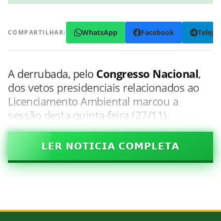
WhatsApp
Facebook
Teleg
COMPARTILHAR:
A derrubada, pelo
Congresso Nacional
,
dos vetos presidenciais relacionados ao
Licenciamento Ambiental marcou a
sessão desta quinta-feira (27/11).
𝗟𝗘𝗥 𝗡𝗢𝗧𝗜𝗖𝗜𝗔 𝗖𝗢𝗠𝗣𝗟𝗘𝗧𝗔