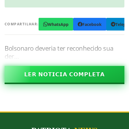
WhatsApp
Facebook
Teleg
COMPARTILHAR:
Bolsonaro deveria ter reconhecido sua
der…
𝗟𝗘𝗥 𝗡𝗢𝗧𝗜𝗖𝗜𝗔 𝗖𝗢𝗠𝗣𝗟𝗘𝗧𝗔