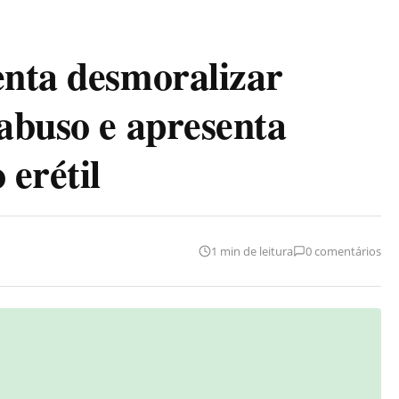
enta desmoralizar
 abuso e apresenta
 erétil
1 min de leitura
0 comentários