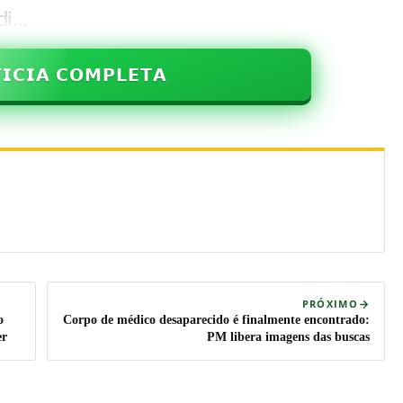
di…
𝗜𝗖𝗜𝗔 𝗖𝗢𝗠𝗣𝗟𝗘𝗧𝗔
PRÓXIMO
o
Corpo de médico desaparecido é finalmente encontrado:
er
PM libera imagens das buscas