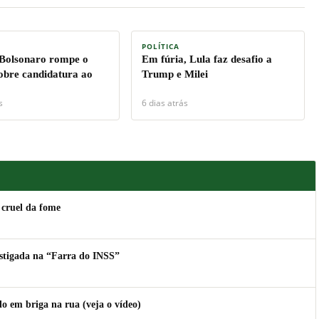
POLÍTICA
 Bolsonaro rompe o
Em fúria, Lula faz desafio a
sobre candidatura ao
Trump e Milei
s
6 dias atrás
 cruel da fome
estigada na “Farra do INSS”
 em briga na rua (veja o vídeo)