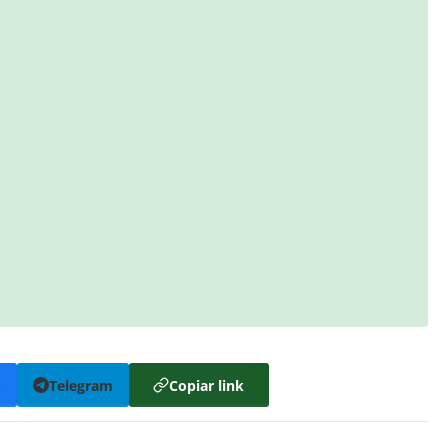
k
Telegram
Copiar link