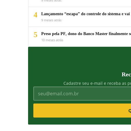
9 meses atrás
4
Lançamento “escapa” do controle do sistema e vai 
9 meses atrás
5
Preso pela PF, dono do Banco Master finalmente s
10 meses atrás
Rec
Cadastre seu e-mail e receba as pr
Q