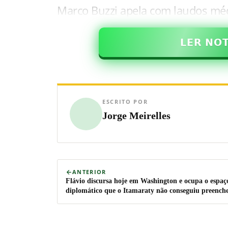
Marco Buzzi apela com laudos mé
𝗟𝗘𝗥 𝗡𝗢
ESCRITO POR
Jorge Meirelles
ANTERIOR
Flávio discursa hoje em Washington e ocupa o espaç
diplomático que o Itamaraty não conseguiu preench