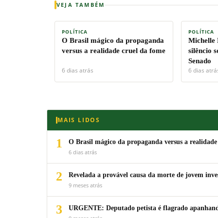
VEJA TAMBÉM
POLÍTICA
POLÍTICA
O Brasil mágico da propaganda
Michelle
versus a realidade cruel da fome
silêncio 
Senado
6 dias atrás
6 dias atrá
MAIS LIDOS
1
O Brasil mágico da propaganda versus a realidade
6 dias atrás
2
Revelada a provável causa da morte de jovem inv
9 meses atrás
3
URGENTE: Deputado petista é flagrado apanhando