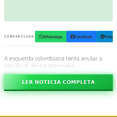
WhatsApp
Facebook
Teleg
COMPARTILHAR:
A esquerda colombiana tenta anular a
eleição de forma desespera…
𝗟𝗘𝗥 𝗡𝗢𝗧𝗜𝗖𝗜𝗔 𝗖𝗢𝗠𝗣𝗟𝗘𝗧𝗔