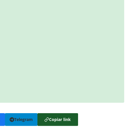
k
Telegram
Copiar link