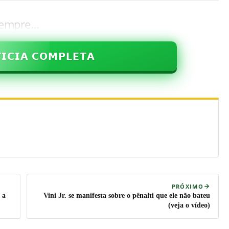
r empre…
𝗜𝗖𝗜𝗔 𝗖𝗢𝗠𝗣𝗟𝗘𝗧𝗔
PRÓXIMO
 a
Vini Jr. se manifesta sobre o pênalti que ele não bateu
(veja o vídeo)