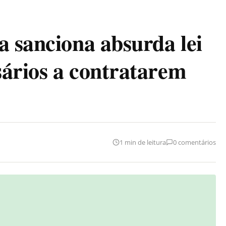
a sanciona absurda lei
ários a contratarem
1 min de leitura
0 comentários