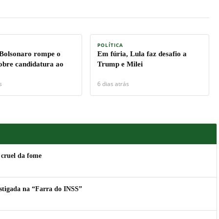
POLÍTICA
 Bolsonaro rompe o
Em fúria, Lula faz desafio a
sobre candidatura ao
Trump e Milei
s
6 dias atrás
 cruel da fome
estigada na “Farra do INSS”