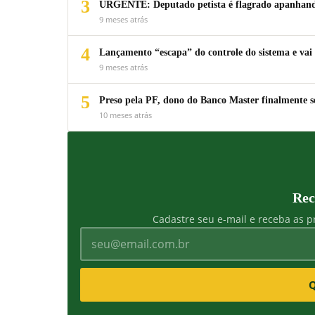
3
URGENTE: Deputado petista é flagrado apanhando
9 meses atrás
4
Lançamento “escapa” do controle do sistema e vai 
9 meses atrás
5
Preso pela PF, dono do Banco Master finalmente s
10 meses atrás
Rec
Cadastre seu e-mail e receba as pr
Q