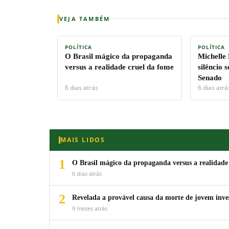
VEJA TAMBÉM
POLÍTICA
POLÍTICA
O Brasil mágico da propaganda
Michelle
versus a realidade cruel da fome
silêncio 
Senado
6 dias atrás
6 dias atrá
MAIS LIDOS
1
O Brasil mágico da propaganda versus a realidade
6 dias atrás
2
Revelada a provável causa da morte de jovem inv
9 meses atrás