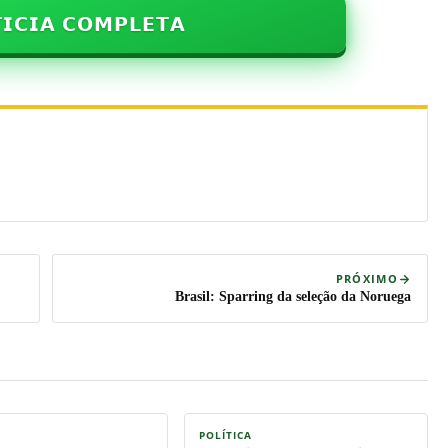
𝗜𝗖𝗜𝗔 𝗖𝗢𝗠𝗣𝗟𝗘𝗧𝗔
PRÓXIMO
Brasil: Sparring da seleção da Noruega
POLÍTICA