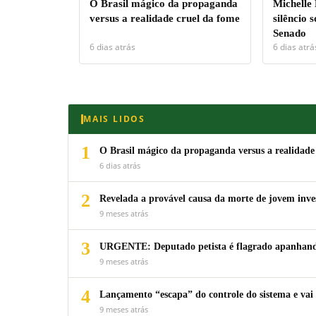
O Brasil mágico da propaganda
Michelle
versus a realidade cruel da fome
silêncio 
Senado
6 dias atrás
6 dias atrá
MAIS LIDOS
1
O Brasil mágico da propaganda versus a realidade
6 dias atrás
2
Revelada a provável causa da morte de jovem inv
9 meses atrás
3
URGENTE: Deputado petista é flagrado apanhando
9 meses atrás
4
Lançamento “escapa” do controle do sistema e vai 
9 meses atrás