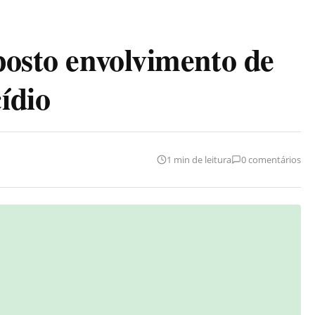
posto envolvimento de
ídio
1 min de leitura
0 comentários