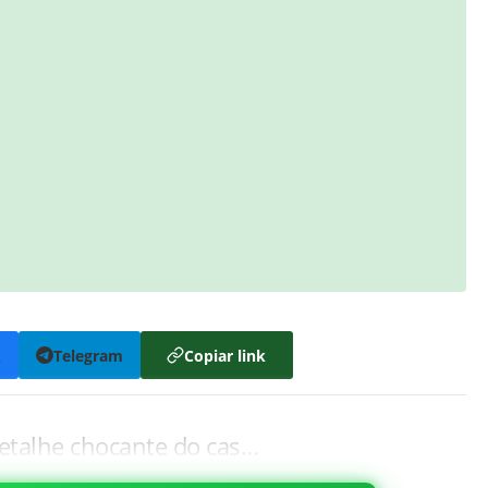
k
Telegram
Copiar link
detalhe chocante do cas…