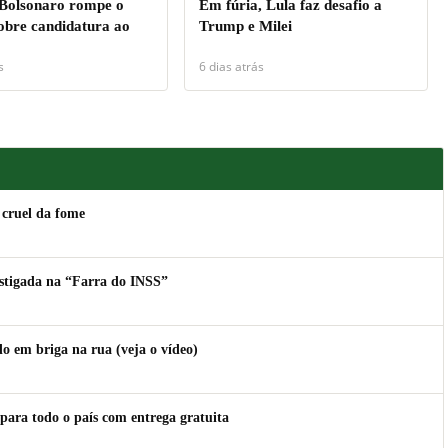
 Bolsonaro rompe o
Em fúria, Lula faz desafio a
sobre candidatura ao
Trump e Milei
s
6 dias atrás
 cruel da fome
estigada na “Farra do INSS”
 em briga na rua (veja o vídeo)
para todo o país com entrega gratuita