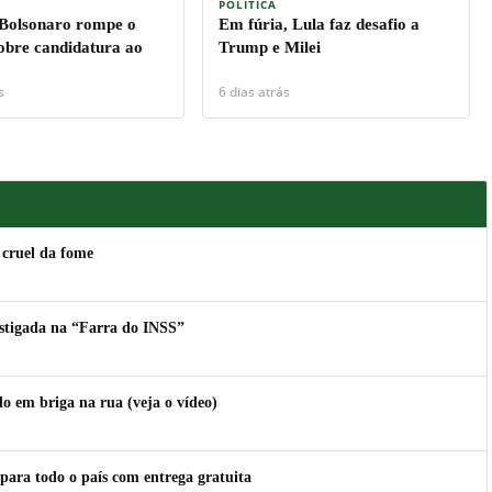
POLÍTICA
 Bolsonaro rompe o
Em fúria, Lula faz desafio a
sobre candidatura ao
Trump e Milei
s
6 dias atrás
 cruel da fome
estigada na “Farra do INSS”
 em briga na rua (veja o vídeo)
para todo o país com entrega gratuita