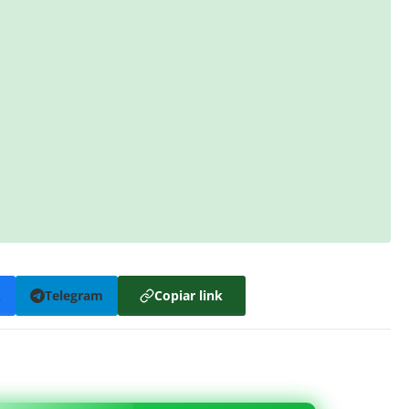
k
Telegram
Copiar link