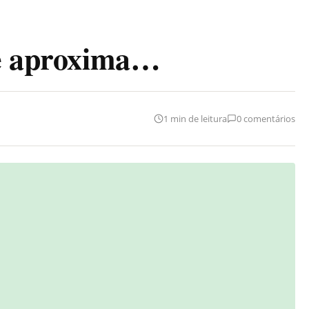
se aproxima…
1 min de leitura
0 comentários