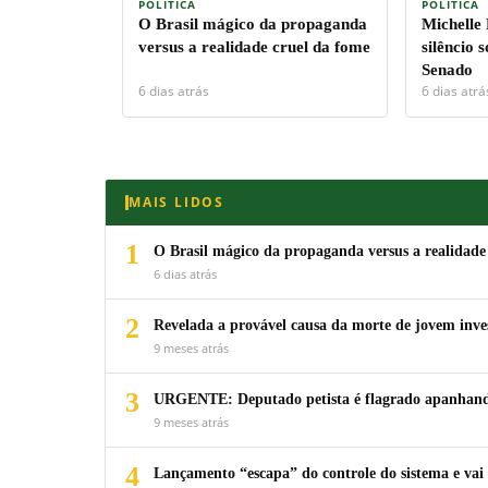
POLÍTICA
POLÍTICA
O Brasil mágico da propaganda
Michelle
versus a realidade cruel da fome
silêncio 
Senado
6 dias atrás
6 dias atrá
MAIS LIDOS
1
O Brasil mágico da propaganda versus a realidade
6 dias atrás
2
Revelada a provável causa da morte de jovem inv
9 meses atrás
3
URGENTE: Deputado petista é flagrado apanhando
9 meses atrás
4
Lançamento “escapa” do controle do sistema e vai 