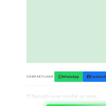
WhatsApp
Faceboo
COMPARTILHAR:
O Senado quer proibir as apos…