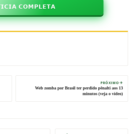
𝗜𝗖𝗜𝗔 𝗖𝗢𝗠𝗣𝗟𝗘𝗧𝗔
PRÓXIMO
Web zomba por Brasil ter perdido pênalti aos 13
minutos (veja o vídeo)