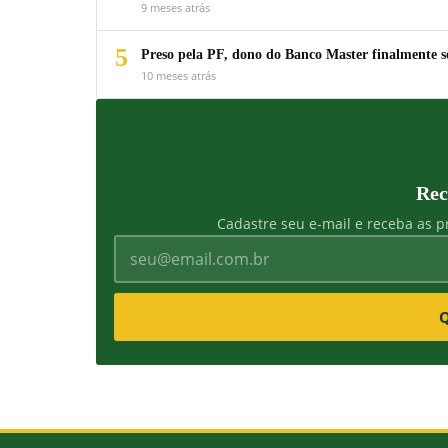
9 meses atrás
5
Preso pela PF, dono do Banco Master finalmente s
10 meses atrás
Rec
Cadastre seu e-mail e receba as pr
Q