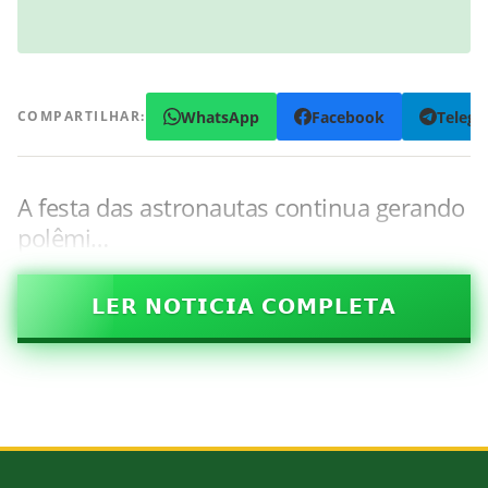
WhatsApp
Facebook
Teleg
COMPARTILHAR:
A festa das astronautas continua gerando
polêmi…
𝗟𝗘𝗥 𝗡𝗢𝗧𝗜𝗖𝗜𝗔 𝗖𝗢𝗠𝗣𝗟𝗘𝗧𝗔