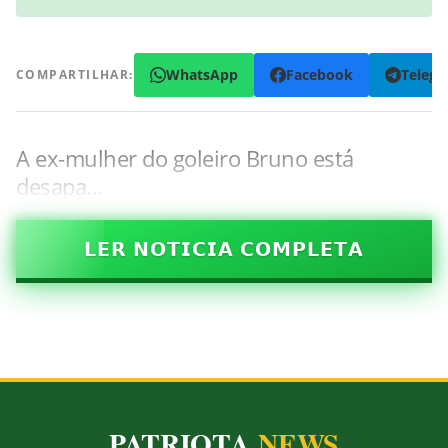
WhatsApp
Facebook
Teleg
COMPARTILHAR:
A ex-mulher do goleiro Bruno está
desapa…
𝗟𝗘𝗥 𝗡𝗢𝗧𝗜𝗖𝗜𝗔 𝗖𝗢𝗠𝗣𝗟𝗘𝗧𝗔
PATRIOTA
NEWS