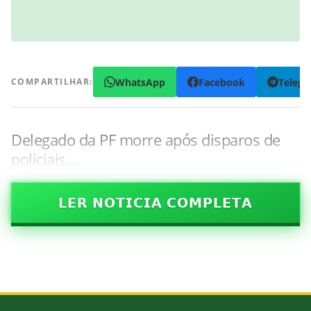
WhatsApp
Facebook
Teleg
COMPARTILHAR:
Delegado da PF morre após disparos de
policiais…
𝗟𝗘𝗥 𝗡𝗢𝗧𝗜𝗖𝗜𝗔 𝗖𝗢𝗠𝗣𝗟𝗘𝗧𝗔