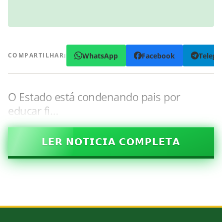
WhatsApp
Facebook
Teleg
COMPARTILHAR:
O Estado está condenando pais por
educar fi…
𝗟𝗘𝗥 𝗡𝗢𝗧𝗜𝗖𝗜𝗔 𝗖𝗢𝗠𝗣𝗟𝗘𝗧𝗔