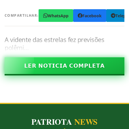
WhatsApp
Facebook
Teleg
COMPARTILHAR:
A vidente das estrelas fez previsões
polêmi…
𝗟𝗘𝗥 𝗡𝗢𝗧𝗜𝗖𝗜𝗔 𝗖𝗢𝗠𝗣𝗟𝗘𝗧𝗔
PATRIOTA
NEWS