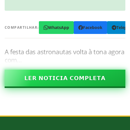
WhatsApp
Facebook
Teleg
COMPARTILHAR:
A festa das astronautas volta à tona agora
com…
𝗟𝗘𝗥 𝗡𝗢𝗧𝗜𝗖𝗜𝗔 𝗖𝗢𝗠𝗣𝗟𝗘𝗧𝗔