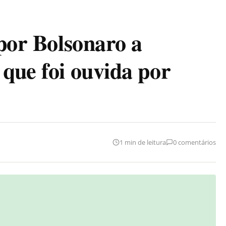
 por Bolsonaro a
 que foi ouvida por
1 min de leitura
0 comentários