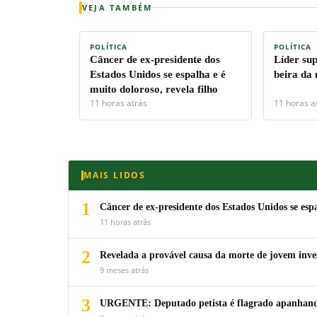
VEJA TAMBÉM
POLÍTICA
POLÍTICA
Câncer de ex-presidente dos
Líder su
Estados Unidos se espalha e é
beira da
muito doloroso, revela filho
11 horas atrás
11 horas a
MAIS LIDOS
1
Câncer de ex-presidente dos Estados Unidos se espa
11 horas atrás
2
Revelada a provável causa da morte de jovem inv
9 meses atrás
3
URGENTE: Deputado petista é flagrado apanhando