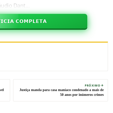
láudio Dant…
𝗜𝗖𝗜𝗔 𝗖𝗢𝗠𝗣𝗟𝗘𝗧𝗔
PRÓXIMO
vel
Justiça manda para casa maníaco condenado a mais de
50 anos por inúmeros crimes