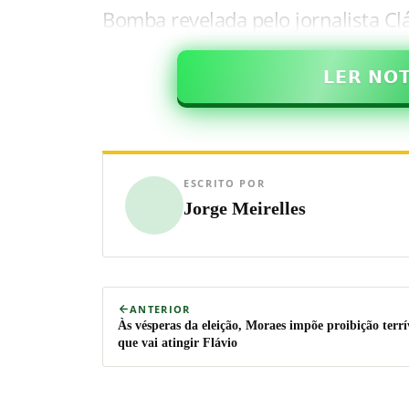
Bomba revelada pelo jornalista C
𝗟𝗘𝗥 𝗡𝗢
ESCRITO POR
Jorge Meirelles
ANTERIOR
Às vésperas da eleição, Moraes impõe proibição terrí
que vai atingir Flávio