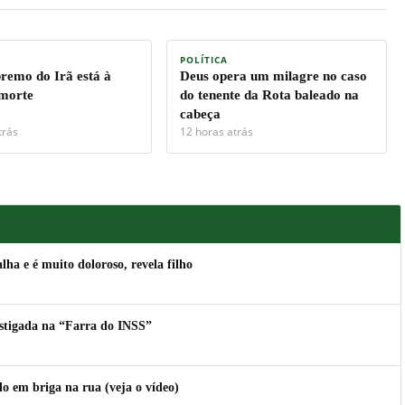
POLÍTICA
premo do Irã está à
Deus opera um milagre no caso
 morte
do tenente da Rota baleado na
cabeça
trás
12 horas atrás
lha e é muito doloroso, revela filho
estigada na “Farra do INSS”
 em briga na rua (veja o vídeo)