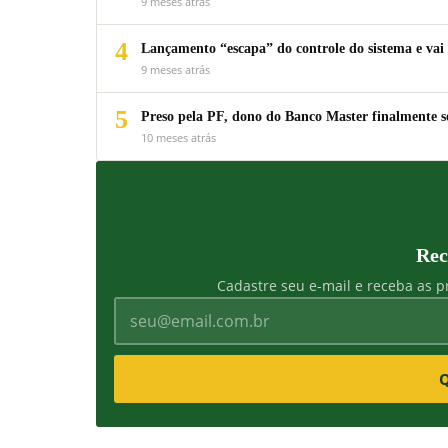
9 meses atrás
4
Lançamento “escapa” do controle do sistema e vai 
9 meses atrás
5
Preso pela PF, dono do Banco Master finalmente s
10 meses atrás
Rec
Cadastre seu e-mail e receba as pr
Q