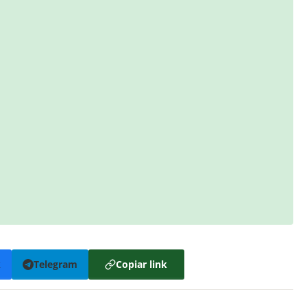
k
Telegram
Copiar link