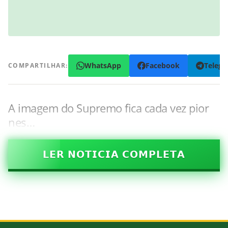
WhatsApp
Facebook
Teleg
COMPARTILHAR:
A imagem do Supremo fica cada vez pior
nes…
𝗟𝗘𝗥 𝗡𝗢𝗧𝗜𝗖𝗜𝗔 𝗖𝗢𝗠𝗣𝗟𝗘𝗧𝗔