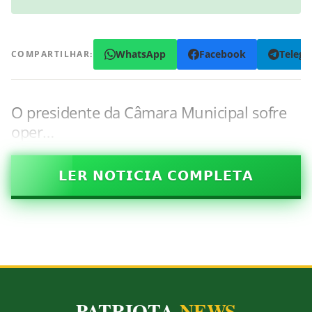
WhatsApp
Facebook
Teleg
COMPARTILHAR:
O presidente da Câmara Municipal sofre
oper…
𝗟𝗘𝗥 𝗡𝗢𝗧𝗜𝗖𝗜𝗔 𝗖𝗢𝗠𝗣𝗟𝗘𝗧𝗔
PATRIOTA
NEWS