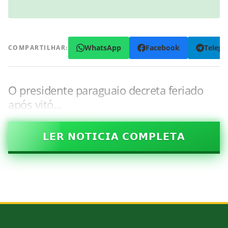
WhatsApp
Facebook
Teleg
COMPARTILHAR:
O presidente paraguaio decreta feriado
após vitó…
𝗟𝗘𝗥 𝗡𝗢𝗧𝗜𝗖𝗜𝗔 𝗖𝗢𝗠𝗣𝗟𝗘𝗧𝗔