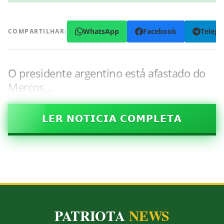
WhatsApp
Facebook
Teleg
COMPARTILHAR:
O presidente argentino está afastado do
Mercos…
𝗟𝗘𝗥 𝗡𝗢𝗧𝗜𝗖𝗜𝗔 𝗖𝗢𝗠𝗣𝗟𝗘𝗧𝗔
PATRIOTA
NEWS