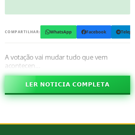
WhatsApp
Facebook
Teleg
COMPARTILHAR:
A votação vai mudar tudo que vem
acontecen…
𝗟𝗘𝗥 𝗡𝗢𝗧𝗜𝗖𝗜𝗔 𝗖𝗢𝗠𝗣𝗟𝗘𝗧𝗔