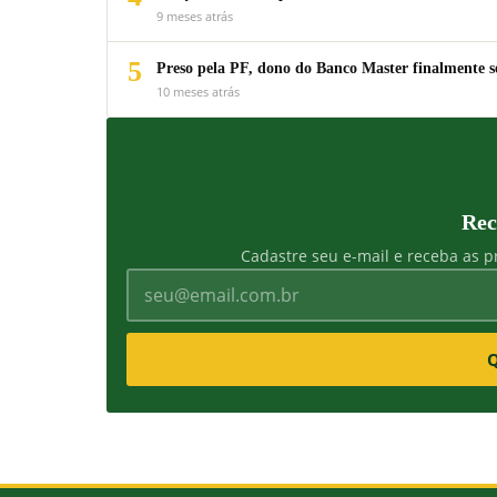
9 meses atrás
5
Preso pela PF, dono do Banco Master finalmente s
10 meses atrás
Rec
Cadastre seu e-mail e receba as pr
Q