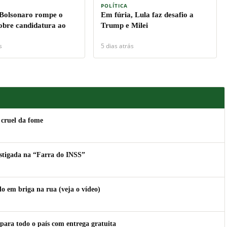
POLÍTICA
 Bolsonaro rompe o
Em fúria, Lula faz desafio a
sobre candidatura ao
Trump e Milei
s
5 dias atrás
 cruel da fome
estigada na “Farra do INSS”
 em briga na rua (veja o vídeo)
para todo o país com entrega gratuita