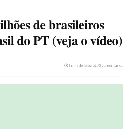
lhões de brasileiros
sil do PT (veja o vídeo)
1 min de leitura
0 comentários