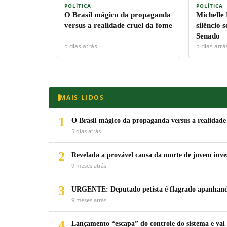
POLÍTICA
POLÍTICA
O Brasil mágico da propaganda
Michelle
versus a realidade cruel da fome
silêncio 
Senado
5 dias atrás
5 dias atrá
MAIS LIDOS
1
O Brasil mágico da propaganda versus a realidade
5 dias atrás
2
Revelada a provável causa da morte de jovem inv
9 meses atrás
3
URGENTE: Deputado petista é flagrado apanhando
9 meses atrás
4
Lançamento “escapa” do controle do sistema e vai 