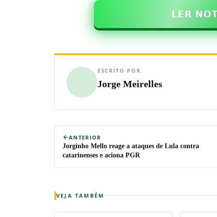
𝗟𝗘𝗥 𝗡𝗢
ESCRITO POR
Jorge Meirelles
ANTERIOR
Jorginho Mello reage a ataques de Lula contra
catarinenses e aciona PGR
VEJA TAMBÉM