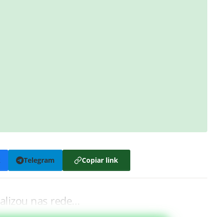
k
Telegram
Copiar link
ralizou nas rede…