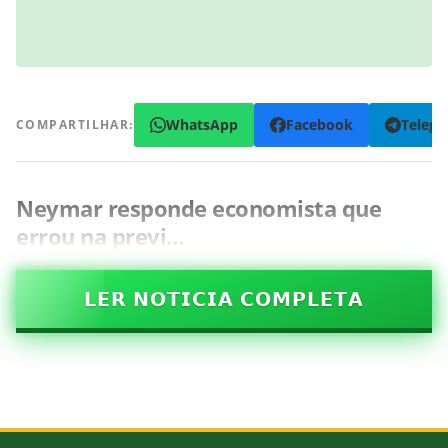
WhatsApp
Facebook
Teleg
COMPARTILHAR:
Neymar responde economista que
errou na previ…
𝗟𝗘𝗥 𝗡𝗢𝗧𝗜𝗖𝗜𝗔 𝗖𝗢𝗠𝗣𝗟𝗘𝗧𝗔