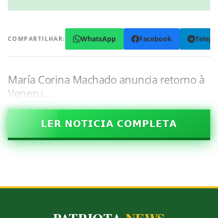
WhatsApp
Facebook
Teleg
COMPARTILHAR:
María Corina Machado anuncia retorno à
Venezu…
𝗟𝗘𝗥 𝗡𝗢𝗧𝗜𝗖𝗜𝗔 𝗖𝗢𝗠𝗣𝗟𝗘𝗧𝗔