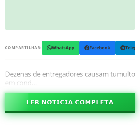
WhatsApp
Facebook
Teleg
COMPARTILHAR:
Dezenas de entregadores causam tumulto
em cond…
𝗟𝗘𝗥 𝗡𝗢𝗧𝗜𝗖𝗜𝗔 𝗖𝗢𝗠𝗣𝗟𝗘𝗧𝗔