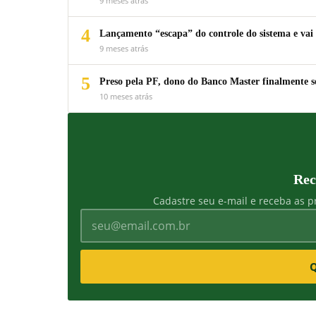
9 meses atrás
4
Lançamento “escapa” do controle do sistema e vai 
9 meses atrás
5
Preso pela PF, dono do Banco Master finalmente s
10 meses atrás
Rec
Cadastre seu e-mail e receba as pr
Q