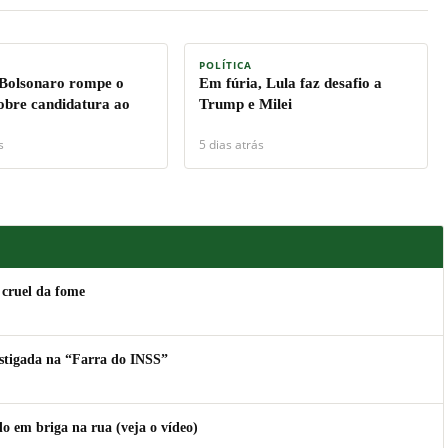
POLÍTICA
 Bolsonaro rompe o
Em fúria, Lula faz desafio a
sobre candidatura ao
Trump e Milei
s
5 dias atrás
 cruel da fome
estigada na “Farra do INSS”
 em briga na rua (veja o vídeo)