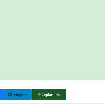
k
Telegram
Copiar link