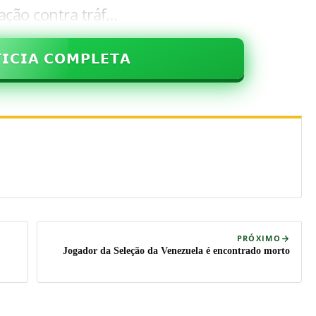
ção contra tráf…
𝗜𝗖𝗜𝗔 𝗖𝗢𝗠𝗣𝗟𝗘𝗧𝗔
PRÓXIMO
Jogador da Seleção da Venezuela é encontrado morto