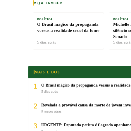
VEJA TAMBÉM
POLÍTICA
POLÍTICA
O Brasil mágico da propaganda
Michelle
versus a realidade cruel da fome
silêncio 
Senado
5 dias atrás
5 dias atrá
MAIS LIDOS
1
O Brasil mágico da propaganda versus a realidade
5 dias atrás
2
Revelada a provável causa da morte de jovem inv
9 meses atrás
3
URGENTE: Deputado petista é flagrado apanhando