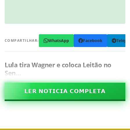
WhatsApp
Facebook
Teleg
COMPARTILHAR:
Lula tira Wagner e coloca Leitão no
Sen…
𝗟𝗘𝗥 𝗡𝗢𝗧𝗜𝗖𝗜𝗔 𝗖𝗢𝗠𝗣𝗟𝗘𝗧𝗔