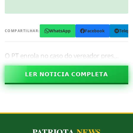
WhatsApp
Facebook
Teleg
COMPARTILHAR:
O PT enrola no caso do vereador pres…
𝗟𝗘𝗥 𝗡𝗢𝗧𝗜𝗖𝗜𝗔 𝗖𝗢𝗠𝗣𝗟𝗘𝗧𝗔
PATRIOTA
NEWS