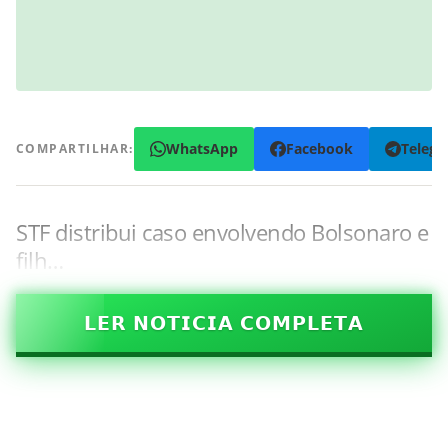
WhatsApp
Facebook
Teleg
COMPARTILHAR:
STF distribui caso envolvendo Bolsonaro e
filh…
𝗟𝗘𝗥 𝗡𝗢𝗧𝗜𝗖𝗜𝗔 𝗖𝗢𝗠𝗣𝗟𝗘𝗧𝗔