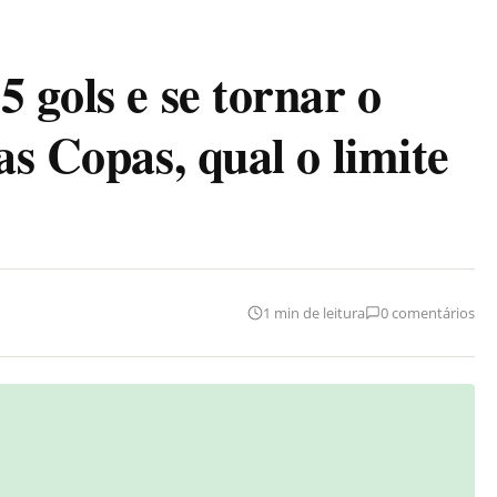
 gols e se tornar o
as Copas, qual o limite
1 min de leitura
0 comentários