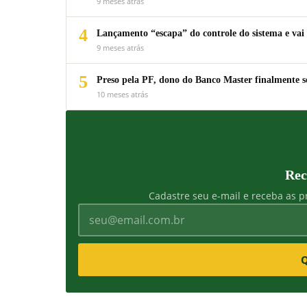
9 meses atrás
4
Lançamento “escapa” do controle do sistema e vai 
9 meses atrás
5
Preso pela PF, dono do Banco Master finalmente s
10 meses atrás
Rec
Cadastre seu e-mail e receba as pr
Q