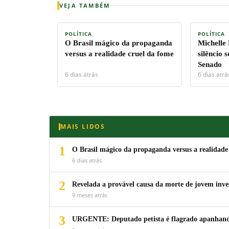
VEJA TAMBÉM
POLÍTICA
POLÍTICA
O Brasil mágico da propaganda
Michelle
versus a realidade cruel da fome
silêncio 
Senado
6 dias atrás
6 dias atrá
MAIS LIDOS
1
O Brasil mágico da propaganda versus a realidade
6 dias atrás
2
Revelada a provável causa da morte de jovem inv
9 meses atrás
3
URGENTE: Deputado petista é flagrado apanhando