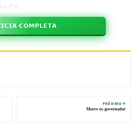
 das Co…
𝗜𝗖𝗜𝗔 𝗖𝗢𝗠𝗣𝗟𝗘𝗧𝗔
PRÓXIMO
Morre ex-governador