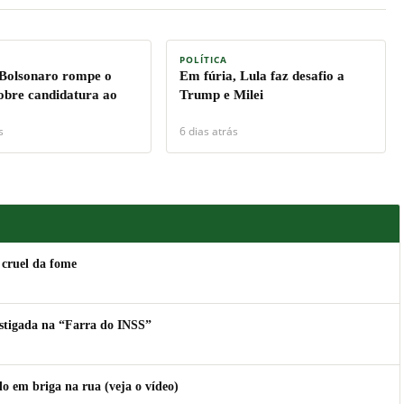
POLÍTICA
 Bolsonaro rompe o
Em fúria, Lula faz desafio a
sobre candidatura ao
Trump e Milei
s
6 dias atrás
 cruel da fome
estigada na “Farra do INSS”
 em briga na rua (veja o vídeo)