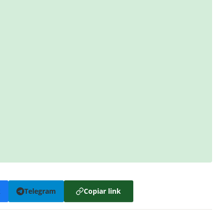
k
Telegram
Copiar link