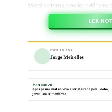
Messi se torna o maior artilheiro
𝗟𝗘𝗥 𝗡𝗢
ESCRITO POR
Jorge Meirelles
ANTERIOR
Após passar mal ao vivo e ser afastado pela Globo,
jornalista se manifesta