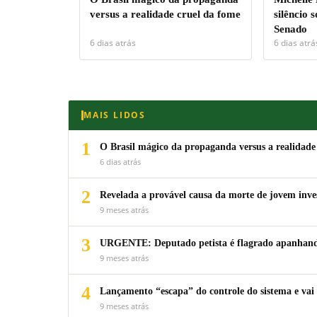
versus a realidade cruel da fome
silêncio 
Senado
6 dias atrás
6 dias atrá
MAIS LIDOS
1
O Brasil mágico da propaganda versus a realidade
6 dias atrás
2
Revelada a provável causa da morte de jovem inv
9 meses atrás
3
URGENTE: Deputado petista é flagrado apanhando
9 meses atrás
4
Lançamento “escapa” do controle do sistema e vai 
9 meses atrás