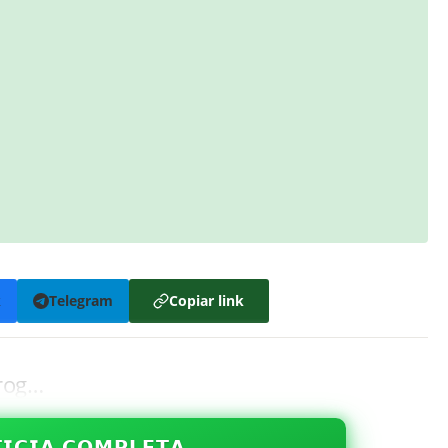
k
Telegram
Copiar link
prog…
𝗜𝗖𝗜𝗔 𝗖𝗢𝗠𝗣𝗟𝗘𝗧𝗔