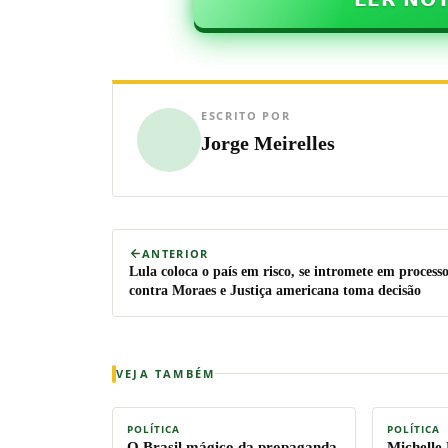
ESCRITO POR
Jorge Meirelles
ANTERIOR
Lula coloca o país em risco, se intromete em process
contra Moraes e Justiça americana toma decisão
VEJA TAMBÉM
POLÍTICA
POLÍTICA
O Brasil mágico da propaganda
Michelle