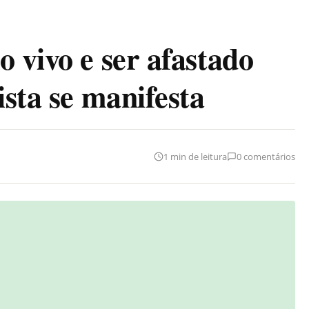
 vivo e ser afastado
ista se manifesta
1 min de leitura
0 comentários