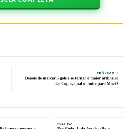
PRÓXIMO
o
Depois de marcar 5 gols e se tornar o maior artilheiro
das Copas, qual o limite para Messi?
POLÍTICA
 Bolsonaro rompe o
Em fúria, Lula faz desafio a