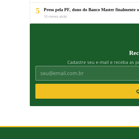
5
Preso pela PF, dono do Banco Master finalmente s
10 meses atrás
Rec
Cadastre seu e-mail e receba as pr
Q