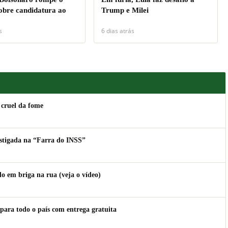
sobre candidatura ao
Trump e Milei
s
6 dias atrás
 cruel da fome
estigada na “Farra do INSS”
 em briga na rua (veja o vídeo)
para todo o país com entrega gratuita