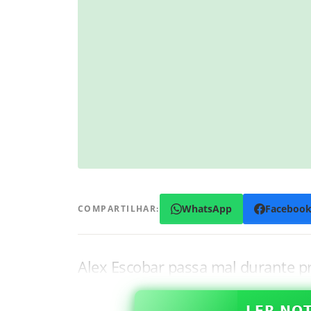
WhatsApp
Faceboo
COMPARTILHAR:
Alex Escobar passa mal durante 
𝗟𝗘𝗥 𝗡𝗢