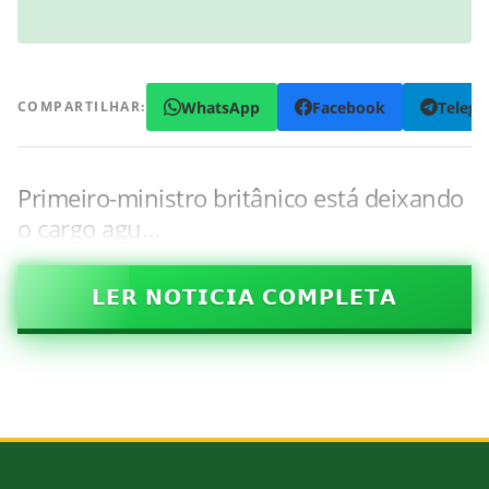
WhatsApp
Facebook
Teleg
COMPARTILHAR:
Primeiro-ministro britânico está deixando
o cargo agu…
𝗟𝗘𝗥 𝗡𝗢𝗧𝗜𝗖𝗜𝗔 𝗖𝗢𝗠𝗣𝗟𝗘𝗧𝗔