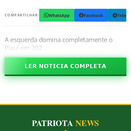
WhatsApp
Facebook
Teleg
COMPARTILHAR:
A esquerda domina completamente o
Piauí em 202…
𝗟𝗘𝗥 𝗡𝗢𝗧𝗜𝗖𝗜𝗔 𝗖𝗢𝗠𝗣𝗟𝗘𝗧𝗔
PATRIOTA
NEWS