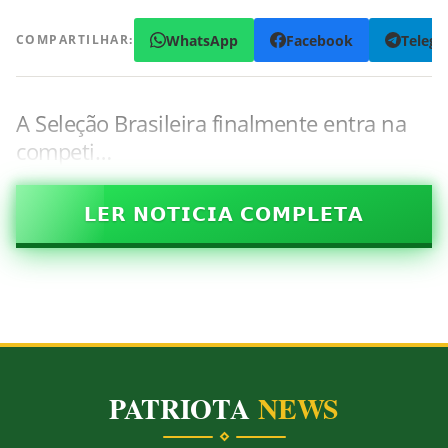
WhatsApp
Facebook
Teleg
COMPARTILHAR:
A Seleção Brasileira finalmente entra na
competi…
𝗟𝗘𝗥 𝗡𝗢𝗧𝗜𝗖𝗜𝗔 𝗖𝗢𝗠𝗣𝗟𝗘𝗧𝗔
PATRIOTA
NEWS