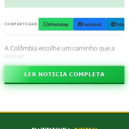
WhatsApp
Facebook
Teleg
COMPARTILHAR:
A Colômbia escolhe um caminho que a
esquer…
𝗟𝗘𝗥 𝗡𝗢𝗧𝗜𝗖𝗜𝗔 𝗖𝗢𝗠𝗣𝗟𝗘𝗧𝗔