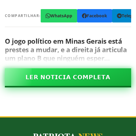
WhatsApp
Facebook
Teleg
COMPARTILHAR:
O jogo político em Minas Gerais está
prestes a mudar, e a direita já articula
um plano B que ninguém esper…
𝗟𝗘𝗥 𝗡𝗢𝗧𝗜𝗖𝗜𝗔 𝗖𝗢𝗠𝗣𝗟𝗘𝗧𝗔