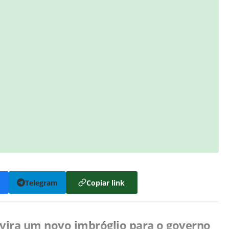
k
Telegram
Copiar link
 vira um novo imbróglio para o governo