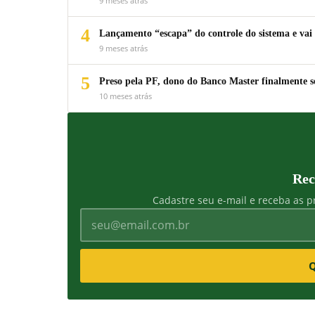
9 meses atrás
4
Lançamento “escapa” do controle do sistema e vai 
9 meses atrás
5
Preso pela PF, dono do Banco Master finalmente s
10 meses atrás
Rec
Cadastre seu e-mail e receba as pr
Q