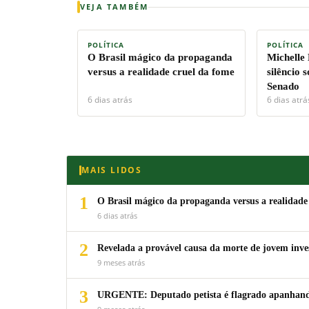
VEJA TAMBÉM
POLÍTICA
POLÍTICA
O Brasil mágico da propaganda
Michelle
versus a realidade cruel da fome
silêncio 
Senado
6 dias atrás
6 dias atrá
MAIS LIDOS
1
O Brasil mágico da propaganda versus a realidade
6 dias atrás
2
Revelada a provável causa da morte de jovem inv
9 meses atrás
3
URGENTE: Deputado petista é flagrado apanhando