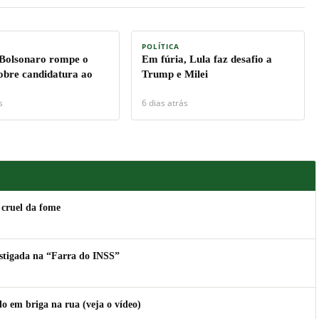
POLÍTICA
 Bolsonaro rompe o
Em fúria, Lula faz desafio a
sobre candidatura ao
Trump e Milei
s
6 dias atrás
 cruel da fome
estigada na “Farra do INSS”
 em briga na rua (veja o vídeo)