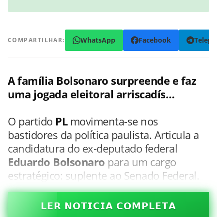
WhatsApp
Facebook
Teleg
COMPARTILHAR:
A família Bolsonaro surpreende e faz
uma jogada eleitoral arriscadís…
O partido
PL
movimenta-se nos
bastidores da política paulista. Articula a
candidatura do ex-deputado federal
Eduardo Bolsonaro
para um cargo
estratégico: suplente ao Senado Federal.
𝗟𝗘𝗥 𝗡𝗢𝗧𝗜𝗖𝗜𝗔 𝗖𝗢𝗠𝗣𝗟𝗘𝗧𝗔