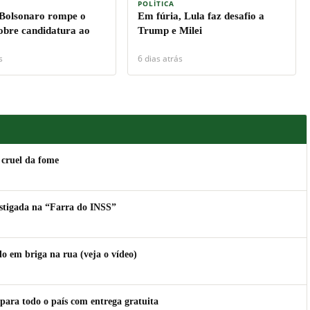
POLÍTICA
 Bolsonaro rompe o
Em fúria, Lula faz desafio a
sobre candidatura ao
Trump e Milei
s
6 dias atrás
 cruel da fome
estigada na “Farra do INSS”
 em briga na rua (veja o vídeo)
para todo o país com entrega gratuita