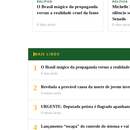
POLÍTICA
POLÍTICA
O Brasil mágico da propaganda
Michelle
versus a realidade cruel da fome
silêncio 
Senado
6 dias atrás
6 dias atrá
MAIS LIDOS
1
O Brasil mágico da propaganda versus a realidade
6 dias atrás
2
Revelada a provável causa da morte de jovem inv
9 meses atrás
3
URGENTE: Deputado petista é flagrado apanhando
9 meses atrás
4
Lançamento “escapa” do controle do sistema e vai 