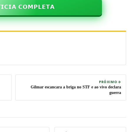
𝗜𝗖𝗜𝗔 𝗖𝗢𝗠𝗣𝗟𝗘𝗧𝗔
PRÓXIMO
Gilmar escancara a briga no STF e ao vivo declara
guerra