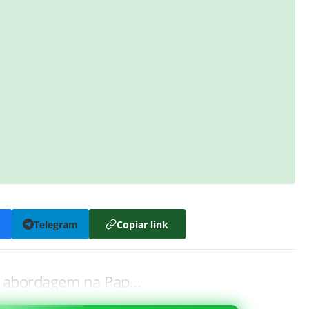
k
Telegram
Copiar link
e abordagem na Pap…