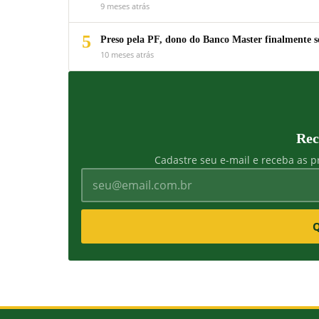
9 meses atrás
5
Preso pela PF, dono do Banco Master finalmente s
10 meses atrás
Rec
Cadastre seu e-mail e receba as pr
Q